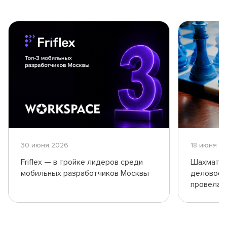
30 июня 2026
18 июня 2
Friflex — в тройке лидеров среди
Шахматны
мобильных разработчиков Москвы
деловое о
провела 