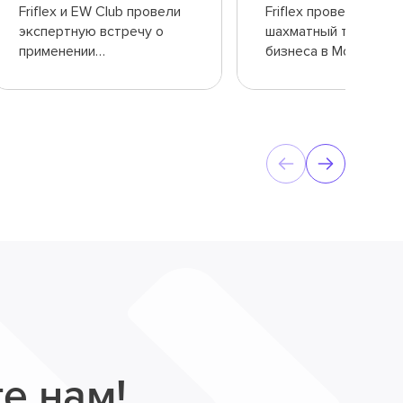
Friflex и EW Club провели
Friflex проведет
экспертную встречу о
шахматный турнир д
применении
бизнеса в Москве
искусственного
интеллекта в ритейле
е нам!