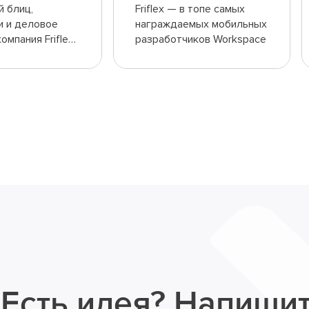
 блиц,
Friflex — в топе самых
и и деловое
награждаемых мобильных
омпания Friflex
разработчиков Workspace
inChess 2026
Есть идея?
Напишит