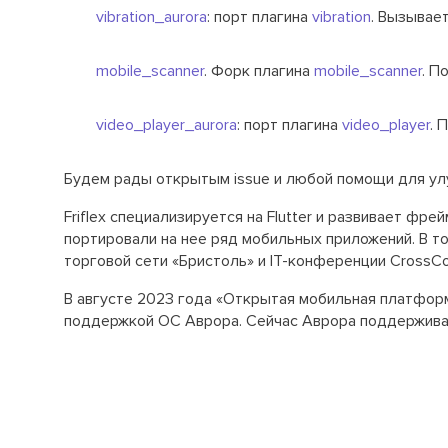
vibration_aurora
: порт плагина
vibration
. Вызывае
mobile_scanner
. Форк плагина
mobile_scanner
. П
video_player_aurora
: порт плагина
video_player
. 
Будем рады открытым issue и любой помощи для ул
Friflex специализируется на Flutter и развивает фр
портировали на нее ряд мобильных приложений. В то
торговой сети «Бристоль» и IT-конференции CrossCo
В августе 2023 года «Открытая мобильная платформ
поддержкой ОС Аврора. Сейчас Аврора поддерживает 