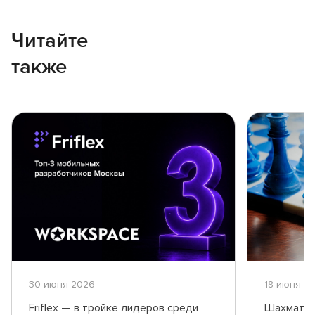
Читайте
также
30 июня 2026
18 июня 2
Friflex — в тройке лидеров среди
Шахматны