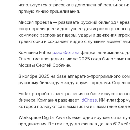
используется отрисовка в дополненной реальности:
прямую линию прицеливания.
Миссия проекта — развивать русский бильярд чере
спорт зрелищнее и доступнее для игроков разного 
комплекс распознает шары, удары и движения игроко
траектории и сохраняет видео с лучшими моментами
Компания Friflex
разработала
фиджитал-комплекс для
Открытие площадки в июле 2025 года было заметны
Москвы Сергей Собянин.
В ноябре 2025 на базе аппаратно-программного ко
русскому бильярду между двумя городами. Соревн
Friflex разрабатывает решения на базе искусственн
бизнеса. Компания развивает
idChess
, ИИ-платформу
которой пользуются шахматисты и шахматные федер
Workspace Digital Awards ежегодно вручается за лу
продвижения. В этом году до финала дошло 617 кей