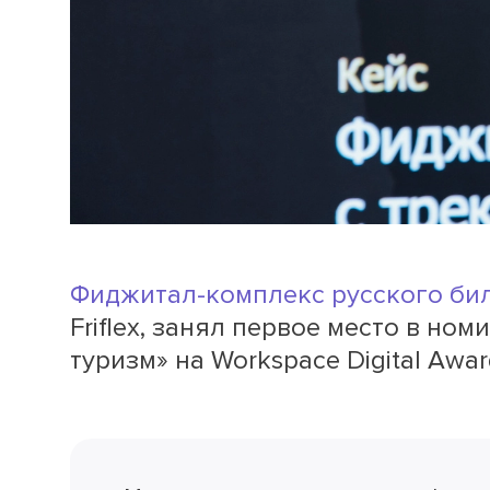
Фиджитал-комплекс русского би
Friflex, занял первое место в ном
туризм» на Workspace Digital Awar