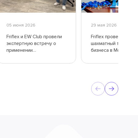
05 июня 2026
29 мая 2026
Friflex и EW Club провели
Friflex проведет
экспертную встречу о
шахматный турнир д
применении
бизнеса в Москве
искусственного
интеллекта в ритейле