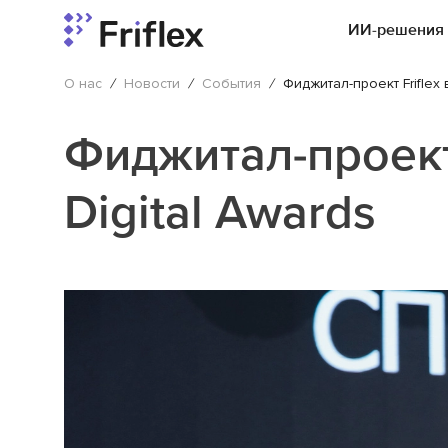
ИИ-решения
О нас
/
Новости
/
События
/
Фиджитал-проект Friflex 
Фиджитал-проект 
Digital Awards