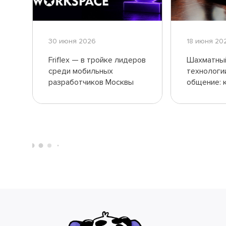
30 июня 2026
18 июня 20
Friflex — в тройке лидеров
Шахматный
среди мобильных
технологи
разработчиков Москвы
общение: к
провела F