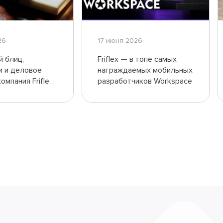
26
17 июня 2026
 блиц,
Friflex — в топе самых
и и деловое
награждаемых мобильных
омпания Friflex
разработчиков Workspace
inChess 2026