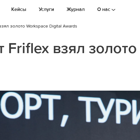
Кейсы
Услуги
Журнал
О нас
взял золото Workspace Digital Awards
Friflex взял золот