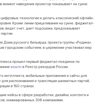
 в момент наведения проектор показывает на сукне
з цифровые технологии и делать классический офлайн-
уровня. Кроме линии прицеливания на сукне, фиджитал-
в, ведет счет, дает подсказки, предсказывает
 партии.
 Дома русского бильярда, проекта группы «Родина».
м городским событием, в церемонии участвовал мэр
мплекса прошел первый фиджитал-поединок по
ование
вошло
в Реестр рекордов России.
ого интеллекта, мобильные приложения и сайты для
 для распознавания и трансляции шахматных партий,
ации в 160 странах.
чшие кейсы в сфере разработки, дизайна, контента и
сов, номинированных 308 компаниями.