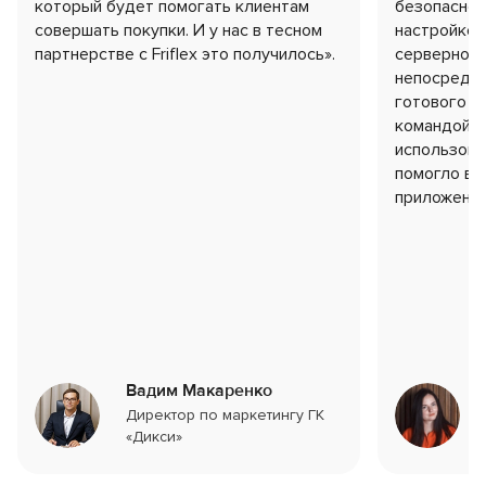
который будет помогать клиентам
безопаснос
совершать покупки. И у нас в тесном
настройке 
партнерстве с Friflex это получилось».
серверной 
непосредст
готового п
командой F
использова
помогло в 
приложения
Вадим Макаренко
Директор по маркетингу ГК
«Дикси»