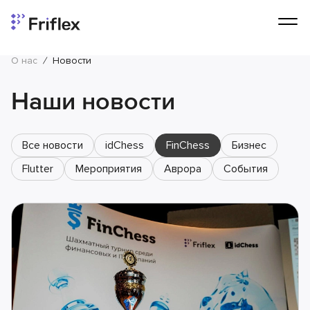
О нас
/
Новости
Наши новости
Все новости
idChess
FinChess
Бизнес
Flutter
Мероприятия
Аврора
События